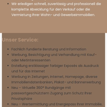
Wir erledigen schnell, zuverlässig und professionell die
komplette Abwicklung für den Verkauf oder die
Vermietung Ihrer Wohn- und Gewerbeimmobilien.
Unser Service:
Fachlich fundierte Beratung und Information
Werbung, Besichtigung und Verhandlung mit Kauf-
oder Mietinteressenten
Erstellung erstklassiger farbiger Exposés als Ausdruck
und für das Internet
Werbung in Zeitungen, Internet, Homepage, diverse
Immobiliendatenbanken, Plakat- und Bannerwerbung
Neu – Virtuelle 360° Rundgänge mit
passwortgeschütztem Zugang zum Schutz Ihrer
Privatsphäre
Neu – Wertermittlung und Energiepass Ihrer Immobilie,