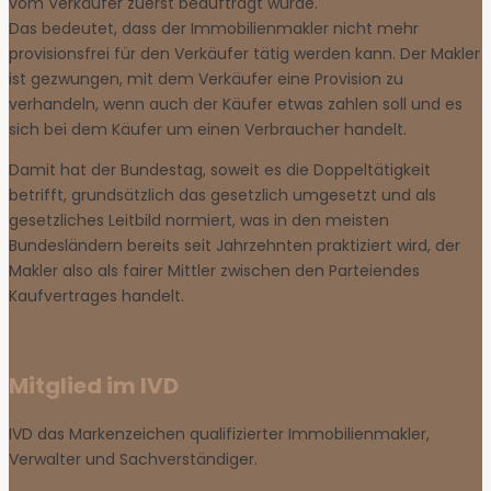
vom Verkäufer zuerst beauftragt wurde.
Das bedeutet, dass der Immobilienmakler nicht mehr
provisionsfrei für den Verkäufer tätig werden kann. Der Makler
ist gezwungen, mit dem Verkäufer eine Provision zu
verhandeln, wenn auch der Käufer etwas zahlen soll und es
sich bei dem Käufer um einen Verbraucher handelt.
Damit hat der Bundestag, soweit es die Doppeltätigkeit
betrifft, grundsätzlich das gesetzlich umgesetzt und als
gesetzliches Leitbild normiert, was in den meisten
Bundesländern bereits seit Jahrzehnten praktiziert wird, der
Makler also als fairer Mittler zwischen den Parteiendes
Kaufvertrages handelt.
Mitglied im IVD
IVD das Markenzeichen qualifizierter Immobilienmakler,
Verwalter und Sachverständiger.