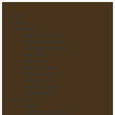
Home
Über uns
Immobilien
Immobilie verkaufen
Immobilie vermieten
Immobilienbewertung
Haus – Kauf
Haus – Miete
Wohnung – Kauf
Wohnung – Miete
Gewerbe – Kauf
Gewerbe – Miete
Grundstückskauf
Leistungen
Service
Immobilienfinanzierung