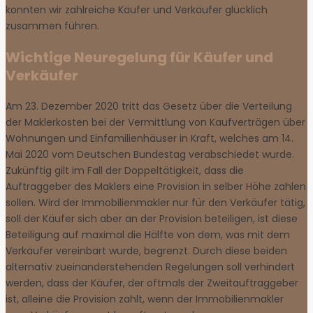
konnten wir zahlreiche Käufer und Verkäufer glücklich
zusammen führen.
Wichtige Neuregelung für Käufer und
Verkäufer
Am 23. Dezember 2020 tritt das Gesetz über die Verteilung
der Maklerkosten bei der Vermittlung von Kaufverträgen über
Wohnungen und Einfamilienhäuser in Kraft, welches am 14.
Mai 2020 vom Deutschen Bundestag verabschiedet wurde.
Zukünftig gilt im Fall der Doppeltätigkeit, dass die
Auftraggeber des Maklers eine Provision in selber Höhe zahlen
sollen. Wird der Immobilienmakler nur für den Verkäufer tätig,
soll der Käufer sich aber an der Provision beteiligen, ist diese
Beteiligung auf maximal die Hälfte von dem, was mit dem
Verkäufer vereinbart wurde, begrenzt. Durch diese beiden
alternativ zueinanderstehenden Regelungen soll verhindert
werden, dass der Käufer, der oftmals der Zweitauftraggeber
ist, alleine die Provision zahlt, wenn der Immobilienmakler