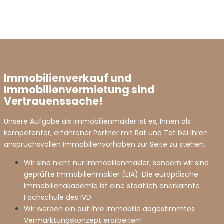
Wohnung – Kauf
Kundenfeedback
Wohnung – Miete
Kontakt
Immobilienverkauf und
Immobilienvermietung sind
Vertrauenssache!
Gewerbe – Kauf
Links und Partner
Unsere Aufgabe als Immobilienmakler ist es, Ihnen als
kompetenter, erfahrener Partner mit Rat und Tat bei Ihren
anspruchsvollen Immobilienvorhaben zur Seite zu stehen.
Wir sind nicht nur Immobilienmakler, sondern wir sind
Gewerbe – Miete
Datenschutzerklärung
geprüfte Immobilienmakler (EIA). Die europäische
Immobilienakademie ist eine staatlich anerkannte
Fachschule des IVD.
Wir werden ein auf Ihre Immobilie abgestimmtes
Vermarktungskonzept erarbeiten!
Grundstückskauf
Impressum