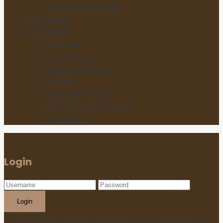
Makleralleinauftrag
Referenzen
Info-Center
Aktuelles
Suchauftrag
Kundenfeedback
Kontakt
Links und Partner
Datenschutzerklärung
Impressum
Login
Login
Need an account? Register here!
Forgot Password?