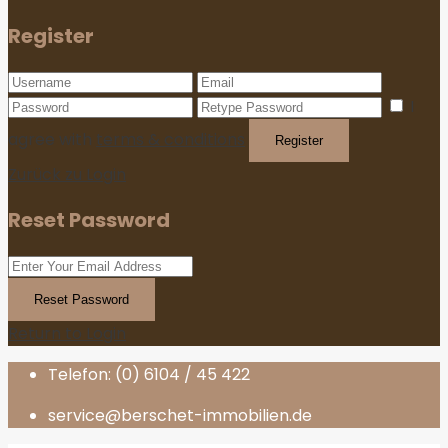
Register
I
agree with
terms & conditions
Register
Zurück zu Login
Reset Password
Reset Password
Return to Login
Telefon: (0) 6104 / 45 422
service@berschet-immobilien.de