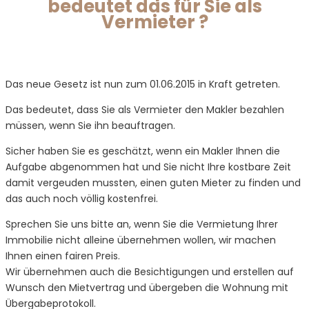
bedeutet das für Sie als
Vermieter ?
Referenzen
Immobilie vermieten
Service
Das neue Gesetz ist nun zum 01.06.2015 in Kraft getreten.
Das bedeutet, dass Sie als Vermieter den Makler bezahlen
müssen, wenn Sie ihn beauftragen.
Info-Center
Immobilienbewertung
Immobilienfinanzierung
Sicher haben Sie es geschätzt, wenn ein Makler Ihnen die
Aufgabe abgenommen hat und Sie nicht Ihre kostbare Zeit
damit vergeuden mussten, einen guten Mieter zu finden und
das auch noch völlig kostenfrei.
Haus – Kauf
Makleralleinauftrag
Aktuelles
Sprechen Sie uns bitte an, wenn Sie die Vermietung Ihrer
Immobilie nicht alleine übernehmen wollen, wir machen
Ihnen einen fairen Preis.
Haus – Miete
Suchauftrag
Wir übernehmen auch die Besichtigungen und erstellen auf
Wunsch den Mietvertrag und übergeben die Wohnung mit
Übergabeprotokoll.