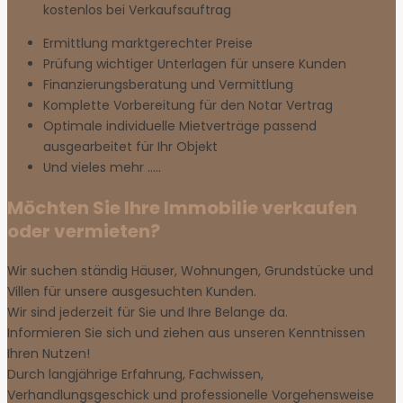
kostenlos bei Verkaufsauftrag
Ermittlung marktgerechter Preise
Prüfung wichtiger Unterlagen für unsere Kunden
Finanzierungsberatung und Vermittlung
Komplette Vorbereitung für den Notar Vertrag
Optimale individuelle Mietverträge passend
ausgearbeitet für Ihr Objekt
Und vieles mehr …..
Möchten Sie Ihre Immobilie verkaufen
oder vermieten?
Wir suchen ständig Häuser, Wohnungen, Grundstücke und
Villen für unsere ausgesuchten Kunden.
Wir sind jederzeit für Sie und Ihre Belange da.
Informieren Sie sich und ziehen aus unseren Kenntnissen
Ihren Nutzen!
Durch langjährige Erfahrung, Fachwissen,
Verhandlungsgeschick und professionelle Vorgehensweise