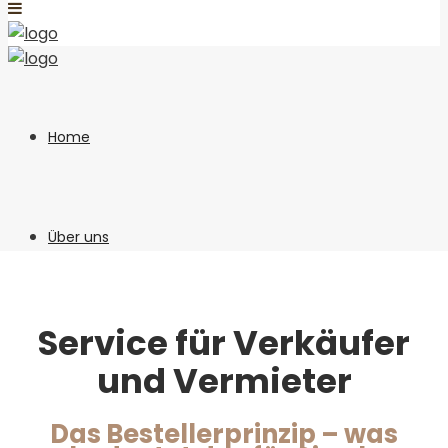
Home
Über uns
Your search results
Service für Verkäufer
Immobilien
und Vermieter
Das Bestellerprinzip – was
Leistungen
Immobilie verkaufen