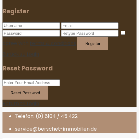
Register
I
agree with
terms & conditions
Register
Zurück zu Login
Reset Password
Reset Password
Return to Login
Telefon: (0) 6104 / 45 422
service@berschet-immobilien.de