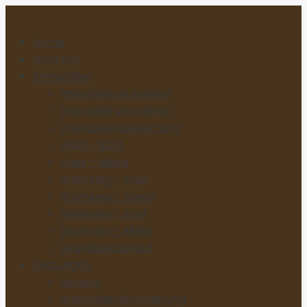
Home
Über uns
Immobilien
Immobilie verkaufen
Immobilie vermieten
Immobilienbewertung
Haus – Kauf
Haus – Miete
Wohnung – Kauf
Wohnung – Miete
Gewerbe – Kauf
Gewerbe – Miete
Grundstückskauf
Leistungen
Service
Immobilienfinanzierung