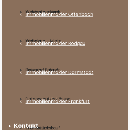
Wohnung – Kauf
Kundenfeedback
Immobilienmakler Offenbach
Wohnung – Miete
Kontakt
Immobilienmakler Rodgau
Gewerbe – Kauf
Links und Partner
Immobilienmakler Darmstadt
Gewerbe – Miete
Datenschutzerklärung
Immobilienmakler Frankfurt
Kontakt
Grundstückskauf
Impressum