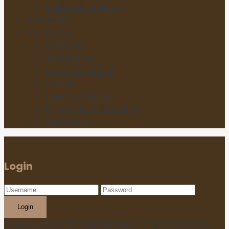
Makleralleinauftrag
Referenzen
Info-Center
Aktuelles
Suchauftrag
Kundenfeedback
Kontakt
Links und Partner
Datenschutzerklärung
Impressum
Login
Login
Need an account? Register here!
Forgot Password?