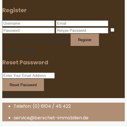
Register
I
agree with
terms & conditions
Register
Zurück zu Login
Reset Password
Reset Password
Return to Login
Telefon: (0) 6104 / 45 422
service@berschet-immobilien.de