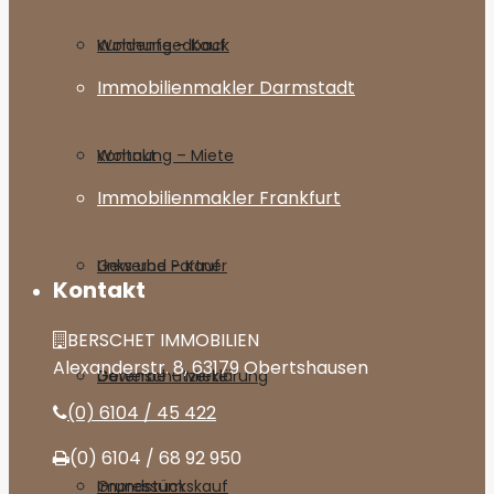
Wohnung – Kauf
Kundenfeedback
Immobilienmakler Darmstadt
Wohnung – Miete
Kontakt
Immobilienmakler Frankfurt
Gewerbe – Kauf
Links und Partner
Kontakt
BERSCHET IMMOBILIEN
Alexanderstr. 8, 63179 Obertshausen
Gewerbe – Miete
Datenschutzerklärung
(0) 6104 / 45 422
(0) 6104 / 68 92 950
Grundstückskauf
Impressum