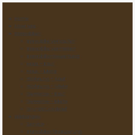
Home
Über uns
Immobilien
Immobilie verkaufen
Immobilie vermieten
Immobilienbewertung
Haus – Kauf
Haus – Miete
Wohnung – Kauf
Wohnung – Miete
Gewerbe – Kauf
Gewerbe – Miete
Grundstückskauf
Leistungen
Service
Immobilienfinanzierung