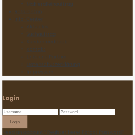
Makleralleinauftrag
Referenzen
Info-Center
Aktuelles
Suchauftrag
Kundenfeedback
Kontakt
Links und Partner
Datenschutzerklärung
Impressum
Login
Login
Need an account? Register here!
Forgot Password?