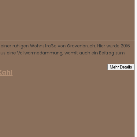
 einer ruhigen Wohnstraße von Gravenbruch. Hier wurde 2016
s Haus eine Vollwärmedämmung, womit auch ein Beitrag zum
Mehr Details
Kahl