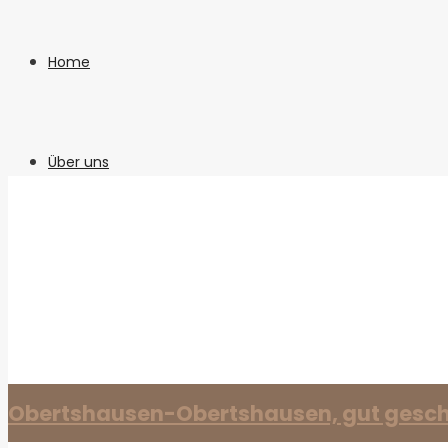
Home
Über uns
Your search results
Immobilien
Leistungen
Immobilie verkaufen
Obertshausen-Obertshausen, gut gesch