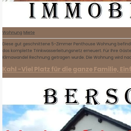
Wohnung
Miete
Diese gut geschnittene 5-Zimmer Penthouse Wohnung befindet 
das komplette Trinkwasserleitungsnetz erneuert. Für Ihre Gä
Klimawandel Rechnung getragen wurde. Die Wohnung wird na
Kahl -Viel Platz für die ganze Familie, E