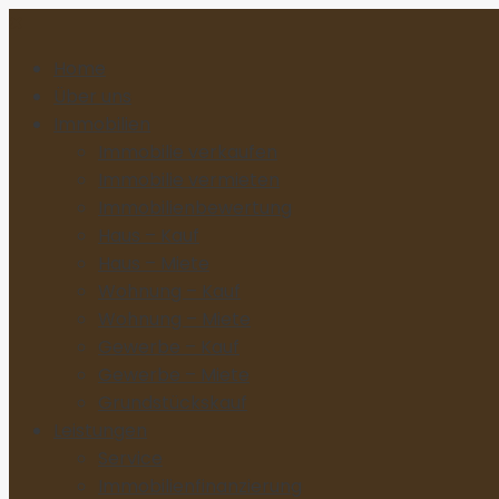
Home
Über uns
Immobilien
Immobilie verkaufen
Immobilie vermieten
Immobilienbewertung
Haus – Kauf
Haus – Miete
Wohnung – Kauf
Wohnung – Miete
Gewerbe – Kauf
Gewerbe – Miete
Grundstückskauf
Leistungen
Service
Immobilienfinanzierung