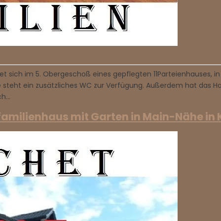
sich im 5. Obergeschoß eines gepflegten 11Parteienhauses, in
ste steht ein zusätzliches WC zur Verfügung. Außerdem hat da
ch…
infamilienhaus mit Garten in Main-Nähe in 