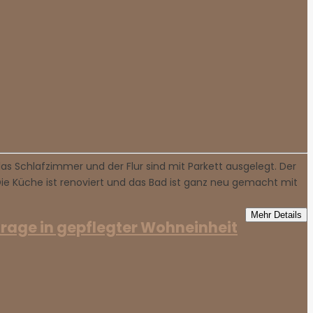
Schlafzimmer und der Flur sind mit Parkett ausgelegt. Der
Die Küche ist renoviert und das Bad ist ganz neu gemacht mit
Mehr Details
age in gepflegter Wohneinheit