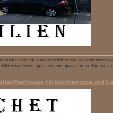
ss eines gepflegten Mehrfamilienhauses. Das Wohnzimmer, das 
 Elektrik wurde in der ganzen Wohnung erweitert und erneuert. 
tes Penthouse mit Dachterrasse und Gar