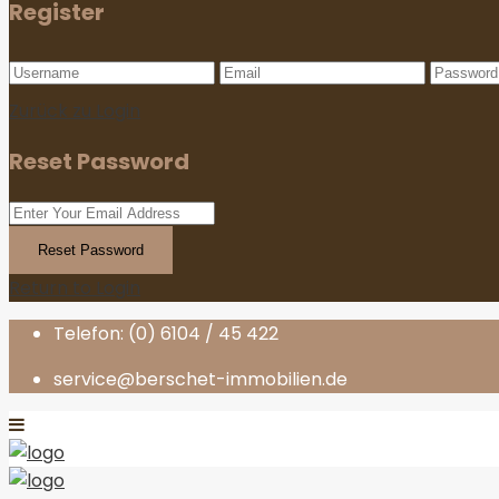
Register
Zurück zu Login
Reset Password
Reset Password
Return to Login
Telefon: (0) 6104 / 45 422
service@berschet-immobilien.de