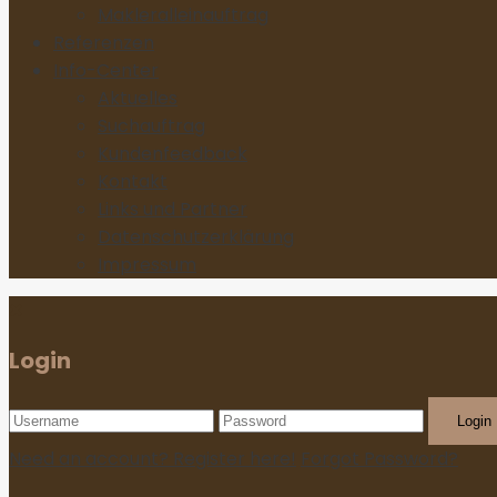
Makleralleinauftrag
Referenzen
Info-Center
Aktuelles
Suchauftrag
Kundenfeedback
Kontakt
Links und Partner
Datenschutzerklärung
Impressum
Login
Login
Need an account? Register here!
Forgot Password?